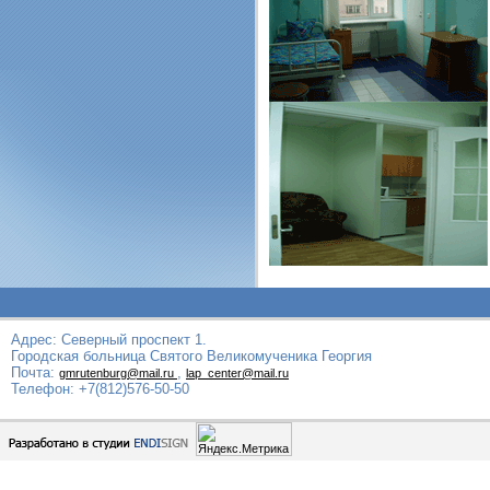
Адрес: Северный проспект 1.
Городская больница Святого Великомученика Георгия
Почта:
,
gmrutenburg@mail.ru
lap_center@mail.ru
Телефон: +7(812)576-50-50